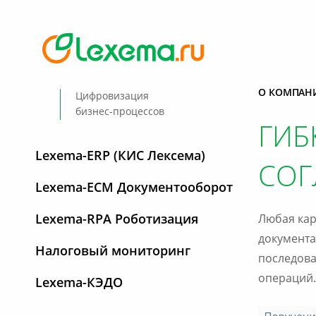
О КОМПАН
Цифровизация
бизнес-процессов
ГИБ
Lexema-ERP (КИС Лексема)
СОГ
Lexema-ECM Документооборот
Lexema-RPA Роботизация
Любая кар
документа
Налоговый мониторинг
последова
операций.
Lexema-КЭДО