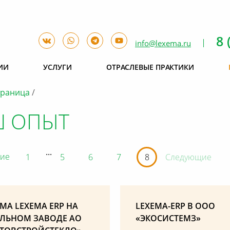
8 
info@lexema.ru
ИИ
УСЛУГИ
ОТРАСЛЕВЫЕ ПРАКТИКИ
траница
 ОПЫТ
...
ие
1
5
6
7
8
Следующие
МА LEXEMA ERP НА
LEXEMA-ERP В ООО
ОЛЬНОМ ЗАВОДЕ АО
«ЭКОСИСТЕМЗ»