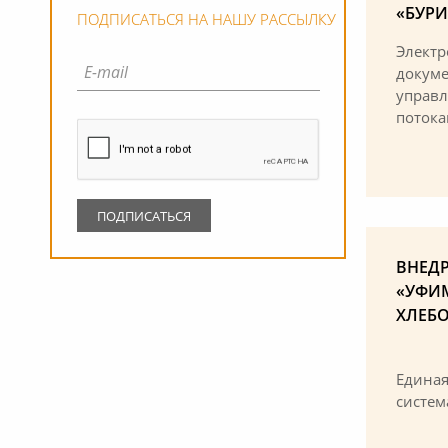
«БУРИ
ПОДПИСАТЬСЯ НА НАШУ РАССЫЛКУ
Элект
докуме
управ
потока
ВНЕДР
«УФИ
ХЛЕБ
Едина
систем