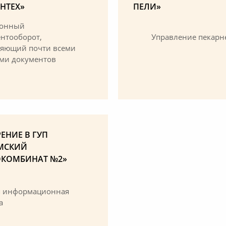
НТЕХ»
ПЕЛИ»
ронный
Управление пекарн
нтооборот,
ляющий почти всеми
ми документов
ЕНИЕ В ГУП
МСКИЙ
ОКОМБИНАТ №2»
я информационная
а